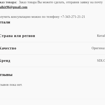
каз товара:
Заказ товара Вы можете сделать, отправив заявку на почту
alkit96@gmail.com
лучить консультацию можно по телефону +7-343-271-21-21
етали
Страна или регион
Кита
Качество
Оригина
Бренд
SDL
тзывы
зывов пока нет.