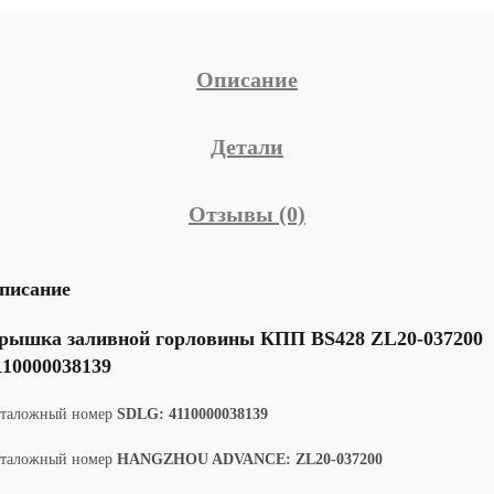
Описание
Детали
Отзывы (0)
писание
рышка заливной горловины КПП BS428 ZL20-037200
110000038139
аталожный номер
SDLG: 4110000038139
аталожный номер
HANGZHOU ADVANCE: ZL20-037200