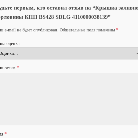
удьте первым, кто оставил отзыв на “Крышка заливн
орловины КПП BS428 SDLG 4110000038139”
*
ш e-mail не будет опубликован.
Обязательные поля помечены
ша оценка
*
аш отзыв
*
мя