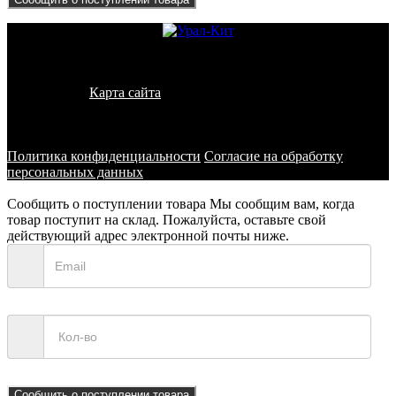
© 2011 - 2026 - УралКит. Запчасти для погрузчиков и
спецтехники
Карта сайта
Информация на сайте носит исключительно
информационный характер и не является публичной офертой,
определяемой положениями ст. 437 ГК РФ
Политика конфиденциальности
Согласие на обработку
персональных данных
Сообщить о поступлении товара
Мы сообщим вам, когда
товар поступит на склад. Пожалуйста, оставьте свой
действующий адрес электронной почты ниже.
Сообщить о поступлении товара