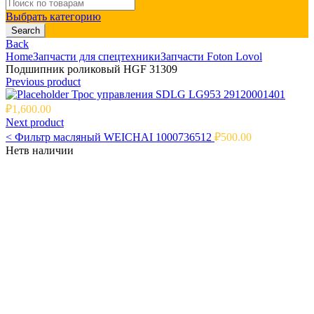
Search
for:
Выбрать категорию
Search
Back
Home
Запчасти для спецтехники
Запчасти Foton Lovol
Подшипник роликовый HGF 31309
Previous product
Трос управления SDLG LG953 29120001401
₽
1,600.00
Next product
<
Фильтр масляный WEICHAI 1000736512
₽
500.00
Нет
в наличии
Click to enlarge