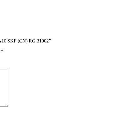
SA10 SKF (CN) RG 31002”
ы
*