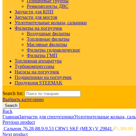
Поршневые группы
Ремкомплекты ДВС
Запчасти для КПП
Запчасти для мостов
Уплотнительные кольца, сальники
Фильтры на погрузчик
Воздушные фильтры
Топливные фильтры
Масляные фильтры
Фильтры гидравлические
Фильтры ГМП
Топливная аппаратура
Турбокомпрессоры
Насосы на погрузчик
Подшипники на погрузчик
Продукция STEEMAK
Search for:
Выбрать категорию
Search
Back
Главная
Запчасти для спецтехники
Уплотнительные кольца, сал
Previous product
Сальник 76.28-88.9-9.53 CRW1 SKF (MEX) V 29841
₽
1,300.00
Next product