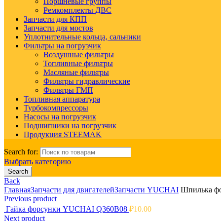
Поршневые группы
Ремкомплекты ДВС
Запчасти для КПП
Запчасти для мостов
Уплотнительные кольца, сальники
Фильтры на погрузчик
Воздушные фильтры
Топливные фильтры
Масляные фильтры
Фильтры гидравлические
Фильтры ГМП
Топливная аппаратура
Турбокомпрессоры
Насосы на погрузчик
Подшипники на погрузчик
Продукция STEEMAK
Search for:
Выбрать категорию
Search
Back
Главная
Запчасти для двигателей
Запчасти YUCHAI
Шпилька фо
Previous product
Гайка форсунки YUCHAI Q360B08
₽
10.00
Next product