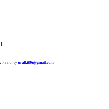
41
у на почту
uralkit96@gmail.com