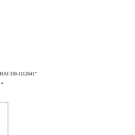
HAI 330-1112041”
ы
*