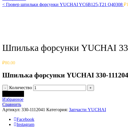
<
Гровер шпильки форсунки YUCHAI YC6B125-T21 Q40308
₽
Click to enlarge
Шпилька форсунки YUCHAI 33
₽
80.00
Шпилька форсунки YUCHAI 330-11120
Количество
В корзину
Избранное
Сравнить
Артикул:
330-1112041
Категория:
Запчасти YUCHAI
Facebook
Instagram