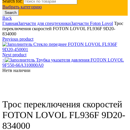
Search for:
Выбрать категорию
Search
Back
Главная
Запчасти для спецтехники
Запчасти Foton Lovol
Трос
переключения скоростей FOTON LOVOL FL936F 9D20-
834000
Previous product
Стекло переднее FOTON LOVOL FL936F
9D20-450001
Next product
<
Трубка указателя давления FOTON LOVOL
9F550-66A310000A0
Нет
в наличии
Click to enlarge
Трос переключения скоростей
FOTON LOVOL FL936F 9D20-
834000