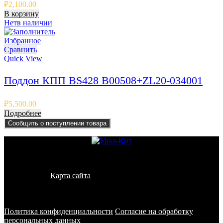
₽
2,100.00
В корзину
Нет
в наличии
Избранное
Сравнить
Quick View
Поддон КПП BS428 B00508+ZL20-034001
₽
5,500.00
Подробнее
Сообщить о поступлении товара
© 2011 - 2026 - УралКит. Запчасти для погрузчиков и
спецтехники
Карта сайта
Информация на сайте носит исключительно
информационный характер и не является публичной офертой,
определяемой положениями ст. 437 ГК РФ
Политика конфиденциальности
Согласие на обработку
персональных данных