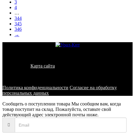
3
4
…
344
345
346
→
© 2011 - 2026 - УралКит. Запчасти для погрузчиков и
спецтехники
Карта сайта
Информация на сайте носит исключительно
информационный характер и не является публичной офертой,
определяемой положениями ст. 437 ГК РФ
Политика конфиденциальности
Согласие на обработку
персональных данных
Сообщить о поступлении товара
Мы сообщим вам, когда
товар поступит на склад. Пожалуйста, оставьте свой
действующий адрес электронной почты ниже.