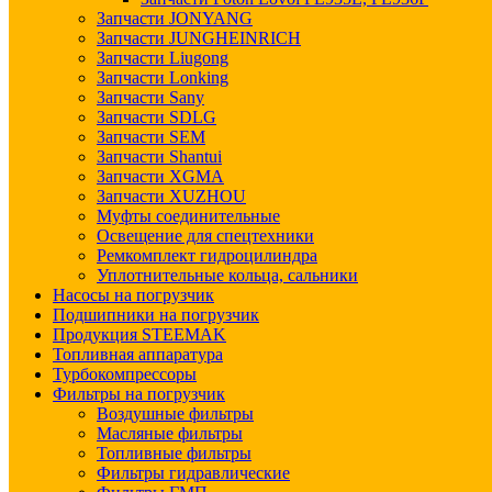
Запчасти JONYANG
Запчасти JUNGHEINRICH
Запчасти Liugong
Запчасти Lonking
Запчасти Sany
Запчасти SDLG
Запчасти SEM
Запчасти Shantui
Запчасти XGMA
Запчасти XUZHOU
Муфты соединительные
Освещение для спецтехники
Ремкомплект гидроцилиндра
Уплотнительные кольца, сальники
Насосы на погрузчик
Подшипники на погрузчик
Продукция STEEMAK
Топливная аппаратура
Турбокомпрессоры
Фильтры на погрузчик
Воздушные фильтры
Масляные фильтры
Топливные фильтры
Фильтры гидравлические