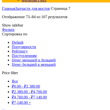
Фильтры ГМП
Главная
Запчасти для мостов
Страница 7
Отображение 73–84 из 107 результатов
Show sidebar
Фильтр
Сортировка по
Default
Популярности
Рейтингу
Поступлениям
Цене: меньшей к большей
Цене: большей к меньшей
Price filter
Все
₽
0.00
-
₽
2,380.00
₽
2,380.00
-
₽
4,760.00
₽
4,760.00
-
₽
7,140.00
₽
7,140.00
+