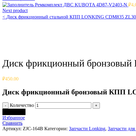
Ремкомплект ДВС KUBOTA 4D87-V2403-N
₽
4,
Next product
<
Диск фрикционный стальной КПП LONKING CDM835 ZL30E
Click to enlarge
Диск фрикционный бронзовый
₽
450.00
Диск фрикционный бронзовый КПП LO
Количество
В корзину
Избранное
Сравнить
Артикул:
ZJC-164B
Категории:
Запчасти Lonking
,
Запчасти дл