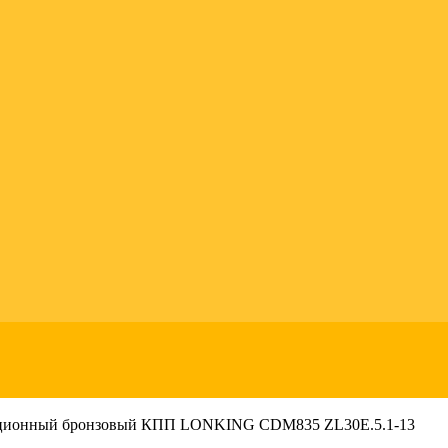
ционный бронзовый КПП LONKING CDM835 ZL30E.5.1-13