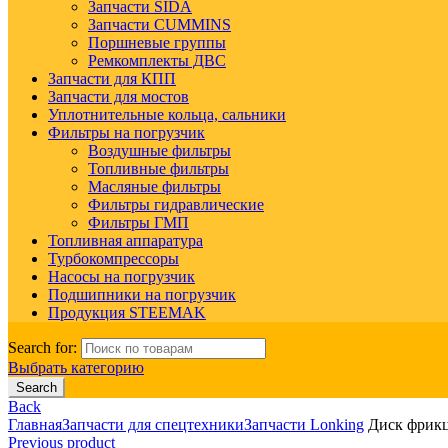
Запчасти SIDA
Запчасти CUMMINS
Поршневые группы
Ремкомплекты ДВС
Запчасти для КПП
Запчасти для мостов
Уплотнительные кольца, сальники
Фильтры на погрузчик
Воздушные фильтры
Топливные фильтры
Масляные фильтры
Фильтры гидравлические
Фильтры ГМП
Топливная аппаратура
Турбокомпрессоры
Насосы на погрузчик
Подшипники на погрузчик
Продукция STEEMAK
Search for:
Выбрать категорию
Search
Back
Главная
Запчасти для спецтехники
Запчасти Lonking
Диск фрик
Previous product