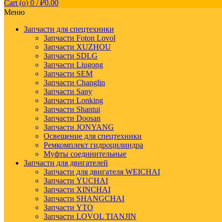
Cart (
o
)
0
/
₽
0.00
Меню
Запчасти для спецтехники
Запчасти Foton Lovol
Запчасти XUZHOU
Запчасти SDLG
Запчасти Liugong
Запчасти SEM
Запчасти Changlin
Запчасти Sany
Запчасти Lonking
Запчасти Shantui
Запчасти Doosan
Запчасти JONYANG
Освещение для спецтехники
Ремкомплект гидроцилиндра
Муфты соединительные
Запчасти для двигателей
Запчасти для двигателя WEICHAI
Запчасти YUCHAI
Запчасти XINCHAI
Запчасти SHANGCHAI
Запчасти YTO
Запчасти LOVOL TIANJIN