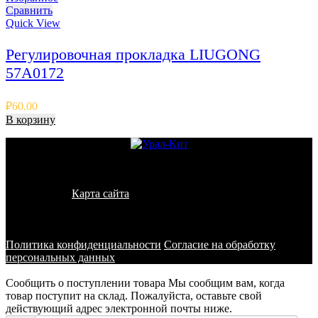
Сравнить
Quick View
Регулировочная прокладка LIUGONG
57A0172
₽
60.00
В корзину
© 2011 - 2026 - УралКит. Запчасти для погрузчиков и
спецтехники
Карта сайта
Информация на сайте носит исключительно
информационный характер и не является публичной офертой,
определяемой положениями ст. 437 ГК РФ
Политика конфиденциальности
Согласие на обработку
персональных данных
Сообщить о поступлении товара
Мы сообщим вам, когда
товар поступит на склад. Пожалуйста, оставьте свой
действующий адрес электронной почты ниже.