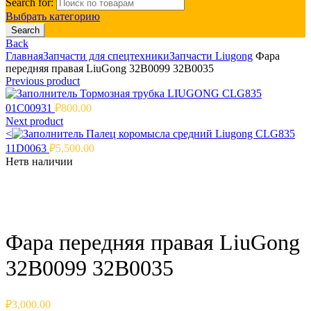
Search for:
Выбрать категорию
Search
Back
Главная
Запчасти для спецтехники
Запчасти Liugong
Фара
передняя правая LiuGong 32B0099 32B0035
Previous product
Тормозная трубка LIUGONG CLG835
01C00931
₽
800.00
Next product
<
Палец коромысла средний Liugong CLG835
11D0063
₽
5,500.00
Нет
в наличии
Click to enlarge
Фара передняя правая LiuGong
32B0099 32B0035
₽
3,000.00