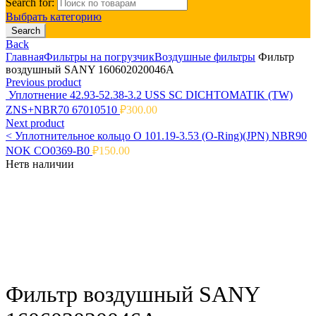
Search for:
Выбрать категорию
Search
Back
Главная
Фильтры на погрузчик
Воздушные фильтры
Фильтр
воздушный SANY 160602020046A
Previous product
Уплотнение 42.93-52.38-3.2 USS SC DICHTOMATIK (TW)
ZNS+NBR70 67010510
₽
300.00
Next product
<
Уплотнительное кольцо O 101.19-3.53 (O-Ring)(JPN) NBR90
NOK CO0369-B0
₽
150.00
Нет
в наличии
Click to enlarge
Фильтр воздушный SANY