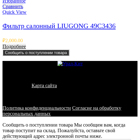
Избранное
Сравнить
Quick View
Фильтр салонный LIUGONG 49C3436
₽
2,000.00
Подробнее
Сообщить о поступлении товара
© 2011 - 2026 - УралКит. Запчасти для погрузчиков и
спецтехники
Карта сайта
Информация на сайте носит исключительно
информационный характер и не является публичной офертой,
определяемой положениями ст. 437 ГК РФ
Политика конфиденциальности
Согласие на обработку
персональных данных
Сообщить о поступлении товара
Мы сообщим вам, когда
товар поступит на склад. Пожалуйста, оставьте свой
действующий адрес электронной почты ниже.