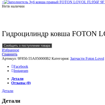
<
Зуб ковша правый FOTON LOVOL FL956F 9F1
Нет
в наличии
Click to enlarge
Гидроцилиндр ковша FOTON L
Сообщить о поступлении товара
Избранное
Сравнить
Артикул:
9F850-55A050000B2
Категория:
Запчасти Foton Lovol
Facebook
Instagram
Детали
Отзывы (0)
Детали
Детали