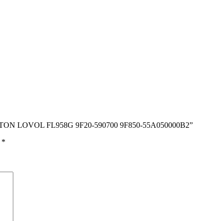
 FOTON LOVOL FL958G 9F20-590700 9F850-55A050000B2”
ы
*