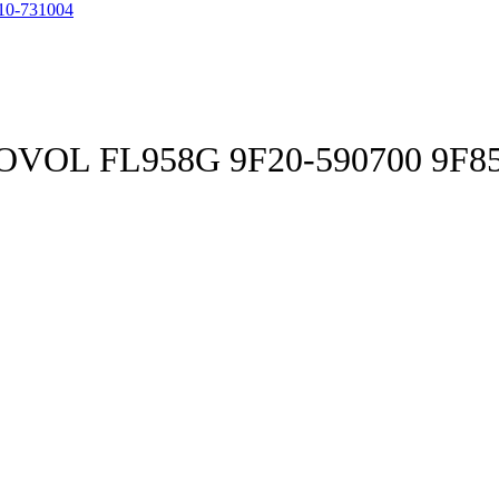
0-731004
OVOL FL958G 9F20-590700 9F8