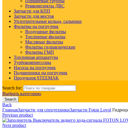
Поршневые группы
Ремкомплекты ДВС
Запчасти для КПП
Запчасти для мостов
Уплотнительные кольца, сальники
Фильтры на погрузчик
Воздушные фильтры
Топливные фильтры
Масляные фильтры
Фильтры гидравлические
Фильтры ГМП
Топливная аппаратура
Турбокомпрессоры
Насосы на погрузчик
Подшипники на погрузчик
Продукция STEEMAK
Search for:
Выбрать категорию
Search
Back
Главная
Запчасти для спецтехники
Запчасти Foton Lovol
Гидроци
Previous product
Выключатель заднего хода-сигнала FOTON LO
Next product