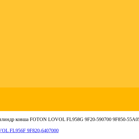
линдр ковша FOTON LOVOL FL958G 9F20-590700 9F850-55A0
VOL FL956F 9F820-6407000