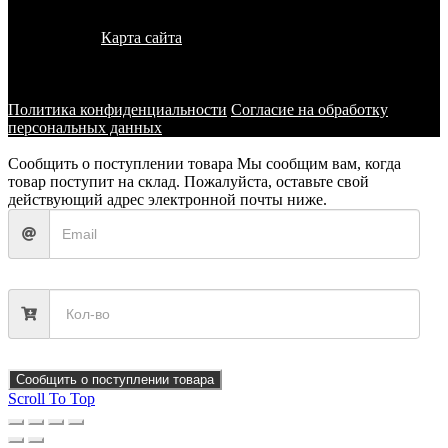
© 2011 - 2026 - УралКит. Запчасти для погрузчиков и
спецтехники
Карта сайта
Информация на сайте носит исключительно
информационный характер и не является публичной офертой,
определяемой положениями ст. 437 ГК РФ
Политика конфиденциальности
Согласие на обработку
персональных данных
Сообщить о поступлении товара
Мы сообщим вам, когда
товар поступит на склад. Пожалуйста, оставьте свой
действующий адрес электронной почты ниже.
Сообщить о поступлении товара
Scroll To Top