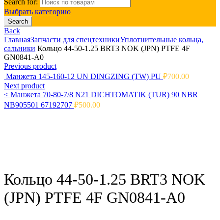
Search for:
Выбрать категорию
Search
Back
Главная
Запчасти для спецтехники
Уплотнительные кольца,
сальники
Кольцо 44-50-1.25 BRT3 NOK (JPN) PTFE 4F
GN0841-A0
Previous product
Манжета 145-160-12 UN DINGZING (TW) PU
₽
700.00
Next product
<
Манжета 70-80-7/8 N21 DICHTOMATIK (TUR) 90 NBR
NB905501 67192707
₽
500.00
Click to enlarge
Кольцо 44-50-1.25 BRT3 NOK
(JPN) PTFE 4F GN0841-A0