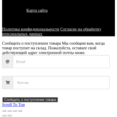
© 2011 - 2026 - УралКит. Запчасти для погрузчиков и
спецтехники
Карта сайта
Информация на сайте носит исключительно
информационный характер и не является публичной офертой,
определяемой положениями ст. 437 ГК РФ
Политика конфиденциальности
Согласие на обработку
персональных данных
Сообщить о поступлении товара
Мы сообщим вам, когда
товар поступит на склад. Пожалуйста, оставьте свой
действующий адрес электронной почты ниже.
Сообщить о поступлении товара
Scroll To Top