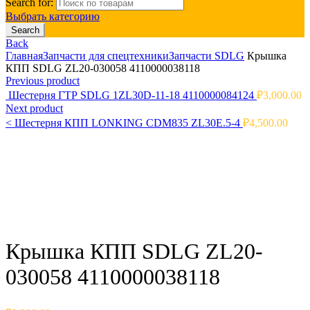
Search for:
Выбрать категорию
Search
Back
Главная
Запчасти для спецтехники
Запчасти SDLG
Крышка
КПП SDLG ZL20-030058 4110000038118
Previous product
Шестерня ГТР SDLG 1ZL30D-11-18 4110000084124
₽
3,000.00
Next product
<
Шестерня КПП LONKING CDM835 ZL30E.5-4
₽
4,500.00
Click to enlarge
Крышка КПП SDLG ZL20-
030058 4110000038118