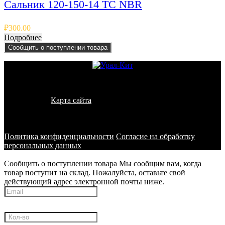
Сальник 120-150-14 TC NBR
₽
300.00
Подробнее
Сообщить о поступлении товара
© 2011 - 2026 - УралКит. Запчасти для погрузчиков и
спецтехники
Карта сайта
Информация на сайте носит исключительно
информационный характер и не является публичной офертой,
определяемой положениями ст. 437 ГК РФ
Политика конфиденциальности
Согласие на обработку
персональных данных
Сообщить о поступлении товара
Мы сообщим вам, когда
товар поступит на склад. Пожалуйста, оставьте свой
действующий адрес электронной почты ниже.