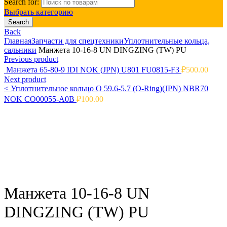
Search for:
Выбрать категорию
Search
Back
Главная
Запчасти для спецтехники
Уплотнительные кольца,
сальники
Манжета 10-16-8 UN DINGZING (TW) PU
Previous product
Манжета 65-80-9 IDI NOK (JPN) U801 FU0815-F3
₽
500.00
Next product
<
Уплотнительное кольцо O 59.6-5.7 (O-Ring)(JPN) NBR70
NOK CO00055-A0B
₽
100.00
Click to enlarge
Манжета 10-16-8 UN
DINGZING (TW) PU