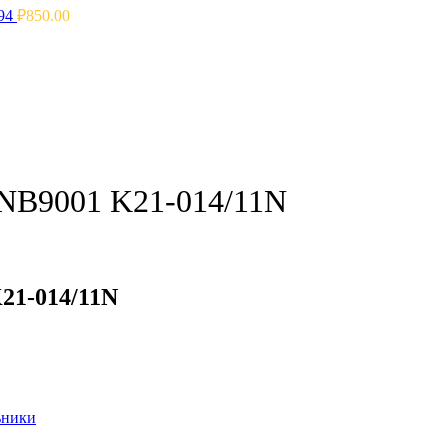
994
₽
850.00
NB9001 K21-014/11N
21-014/11N
ьники