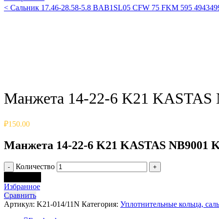
<
Сальник 17.46-28.58-5.8 BAB1SL05 CFW 75 FKM 595 49434
Click to enlarge
Манжета 14-22-6 K21 KASTAS 
₽
150.00
Манжета 14-22-6 K21 KASTAS NB9001 K
Количество
В корзину
Избранное
Сравнить
Артикул:
K21-014/11N
Категория:
Уплотнительные кольца, сал