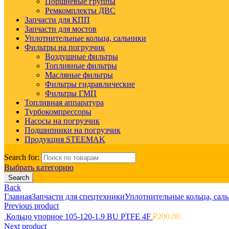
Поршневые группы
Ремкомплекты ДВС
Запчасти для КПП
Запчасти для мостов
Уплотнительные кольца, сальники
Фильтры на погрузчик
Воздушные фильтры
Топливные фильтры
Масляные фильтры
Фильтры гидравлические
Фильтры ГМП
Топливная аппаратура
Турбокомпрессоры
Насосы на погрузчик
Подшипники на погрузчик
Продукция STEEMAK
Search for:
Выбрать категорию
Search
Back
Главная
Запчасти для спецтехники
Уплотнительные кольца, сал
Previous product
Кольцо упорное 105-120-1.9 BU PTFE 4F
₽
200.00
Next product