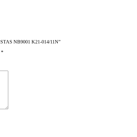
KASTAS NB9001 K21-014/11N”
ы
*