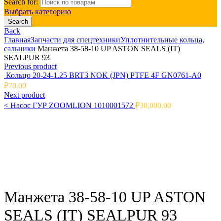
Search for:
Выбрать категорию
Search
Back
Главная
Запчасти для спецтехники
Уплотнительные кольца,
сальники
Манжета 38-58-10 UP ASTON SEALS (IT)
SEALPUR 93
Previous product
Кольцо 20-24-1.25 BRT3 NOK (JPN) PTFE 4F GN0761-A0
₽
70.00
Next product
<
Насос ГУР ZOOMLION 1010001572
₽
30,000.00
Click to enlarge
Манжета 38-58-10 UP ASTON
SEALS (IT) SEALPUR 93