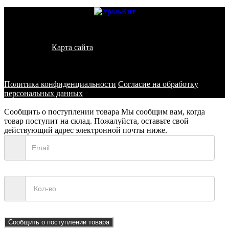
© 2011 - 2026 - УралКит. Запчасти для погрузчиков и
спецтехники
Карта сайта
Информация на сайте носит исключительно
информационный характер и не является публичной офертой,
определяемой положениями ст. 437 ГК РФ
Политика конфиденциальности
Согласие на обработку
персональных данных
Сообщить о поступлении товара
Мы сообщим вам, когда
товар поступит на склад. Пожалуйста, оставьте свой
действующий адрес электронной почты ниже.
Сообщить о поступлении товара