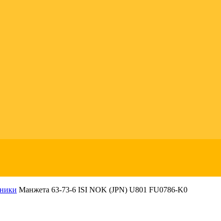
ьники
Манжета 63-73-6 ISI NOK (JPN) U801 FU0786-K0