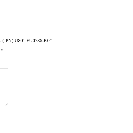
OK (JPN) U801 FU0786-K0”
ы
*