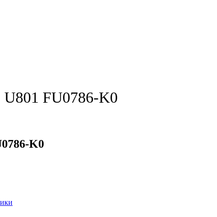
) U801 FU0786-K0
U0786-K0
ники