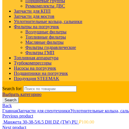
Поршневые группы
Ремкомплекты ДВС
Запчасти для КПП
Запчасти для мостов
Уплотнительные кольца, сальники
Фильтры на погрузчик
Воздушные фильтры
Топливные фильтры
Масляные фильтры
Фильтры гидравлические
Фильтры ГМП
Топливная аппаратура
Турбокомпрессоры
Насосы на погрузчик
Подшипники на погрузчик
Продукция STEEMAK
Search for:
Выбрать категорию
Search
Back
Главная
Запчасти для спецтехники
Уплотнительные кольца, сал
Previous product
Манжета 30-38-5/6.5 DH DZ (TW) PU
₽
100.00
Next product