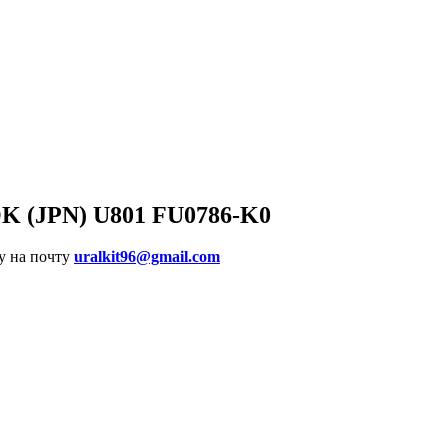
OK (JPN) U801 FU0786-K0
у на почту
uralkit96@gmail.com