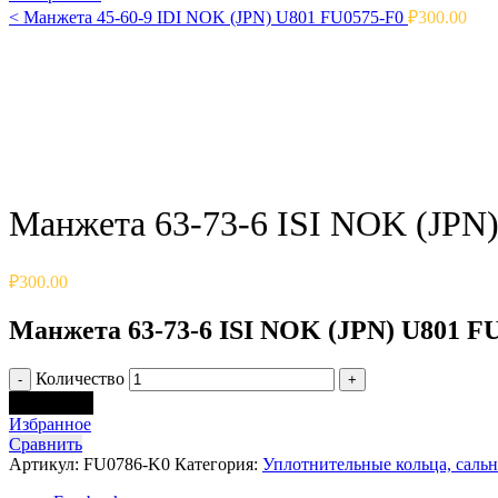
<
Манжета 45-60-9 IDI NOK (JPN) U801 FU0575-F0
₽
300.00
Click to enlarge
Манжета 63-73-6 ISI NOK (JPN
₽
300.00
Манжета 63-73-6 ISI NOK (JPN) U801 F
Количество
В корзину
Избранное
Сравнить
Артикул:
FU0786-K0
Категория:
Уплотнительные кольца, саль