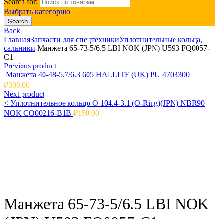
Search for:
Выбрать категорию
Search
Back
Главная
Запчасти для спецтехники
Уплотнительные кольца,
сальники
Манжета 65-73-5/6.5 LBI NOK (JPN) U593 FQ0057-
C1
Previous product
Манжета 40-48-5.7/6.3 605 HALLITE (UK) PU 4703300
₽
300.00
Next product
<
Уплотнительное кольцо O 104.4-3.1 (O-Ring)(JPN) NBR90
NOK CO00216-B1B
₽
150.00
Click to enlarge
Манжета 65-73-5/6.5 LBI NOK