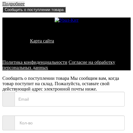
Подробнее
Сообщить о поступлении товара
© 2011 - 2026 - УралКит. Запчасти для погрузчиков и
спецтехники
Карта сайта
Информация на сайте носит исключительно
информационный характер и не является публичной офертой,
определяемой положениями ст. 437 ГК РФ
Политика конфиденциальности
Согласие на обработку
персональных данных
Сообщить о поступлении товара
Мы сообщим вам, когда
товар поступит на склад. Пожалуйста, оставьте свой
действующий адрес электронной почты ниже.