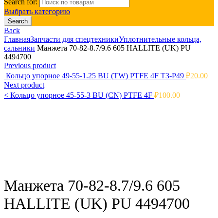
Search for:
Выбрать категорию
Search
Back
Главная
Запчасти для спецтехники
Уплотнительные кольца,
сальники
Манжета 70-82-8.7/9.6 605 HALLITE (UK) PU
4494700
Previous product
Кольцо упорное 49-55-1.25 BU (TW) PTFE 4F T3-P49
₽
20.00
Next product
<
Кольцо упорное 45-55-3 BU (CN) PTFE 4F
₽
100.00
Click to enlarge
Манжета 70-82-8.7/9.6 605
HALLITE (UK) PU 4494700