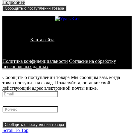
Подробнее
Сообщить о поступлении товара
© 2011 - 2026 - УралКит. Запчасти для погрузчиков и
спецтехники
Карта сайта
Информация на сайте носит исключительно
информационный характер и не является публичной офертой,
определяемой положениями ст. 437 ГК РФ
Политика конфиденциальности
Согласие на обработку
персональных данных
Сообщить о поступлении товара
Мы сообщим вам, когда
товар поступит на склад. Пожалуйста, оставьте свой
действующий адрес электронной почты ниже.
Сообщить о поступлении товара
Scroll To Top