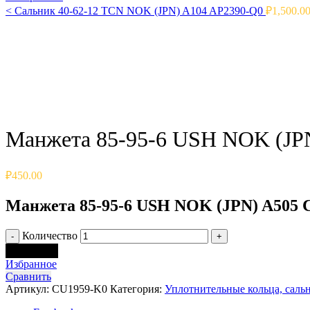
<
Сальник 40-62-12 TCN NOK (JPN) A104 AP2390-Q0
₽
1,500.0
Click to enlarge
Манжета 85-95-6 USH NOK (JP
₽
450.00
Манжета 85-95-6 USH NOK (JPN) A505 
Количество
В корзину
Избранное
Сравнить
Артикул:
CU1959-K0
Категория:
Уплотнительные кольца, саль