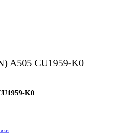
0
N) A505 CU1959-K0
CU1959-K0
ники