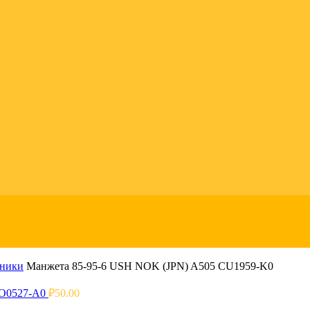
ьники
Манжета 85-95-6 USH NOK (JPN) A505 CU1959-K0
CO0527-A0
₽
50.00