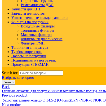
Поршневые группы
Ремкомплекты ДВС
Запчасти для КПП
Запчасти для мостов
Уплотнительные кольца, сальники
Фильтры на погрузчик
Воздушные фильтры
Топливные фильтры
Масляные фильтры
Фильтры гидравлические
Фильтры ГМП
Топливная аппаратура
Турбокомпрессоры
Насосы на погрузчик
Подшипники на погрузчик
Продукция STEEMAK
Search for:
Выбрать категорию
Search
Back
Главная
Запчасти для спецтехники
Уплотнительные кольца, сал
Previous product
Уплотнительное кольцо O 34.5-2 (O-Ring)(JPN) NBR70 NOK 
Next product