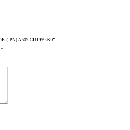
NOK (JPN) A505 CU1959-K0”
ы
*