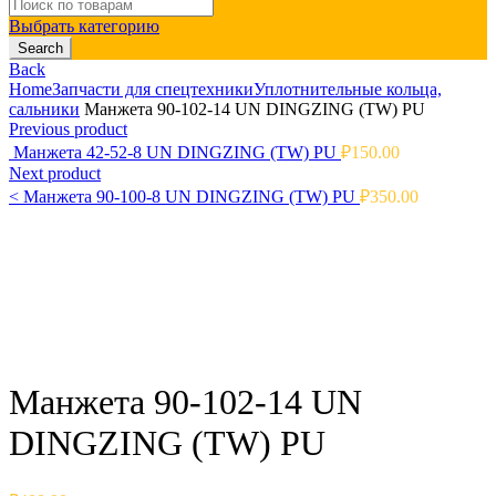
Search
for:
Выбрать категорию
Search
Back
Home
Запчасти для спецтехники
Уплотнительные кольца,
сальники
Манжета 90-102-14 UN DINGZING (TW) PU
Previous product
Манжета 42-52-8 UN DINGZING (TW) PU
₽
150.00
Next product
<
Манжета 90-100-8 UN DINGZING (TW) PU
₽
350.00
Click to enlarge
Манжета 90-102-14 UN
DINGZING (TW) PU