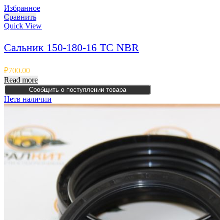
Избранное
Сравнить
Quick View
Сальник 150-180-16 TC NBR
₽
700.00
Read more
Сообщить о поступлении товара
Нет
в наличии