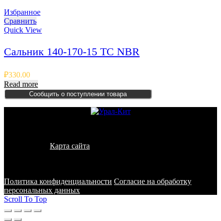
Избранное
Сравнить
Quick View
Сальник 140-170-15 TC NBR
₽
330.00
Read more
Сообщить о поступлении товара
© 2011 - 2026 - УралКит. Запчасти для погрузчиков и
спецтехники
Карта сайта
Информация на сайте носит исключительно
информационный характер и не является публичной офертой,
определяемой положениями ст. 437 ГК РФ
Политика конфиденциальности
Согласие на обработку
персональных данных
Scroll To Top