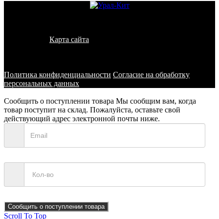
© 2011 - 2026 - УралКит. Запчасти для погрузчиков и
спецтехники
Карта сайта
Информация на сайте носит исключительно
информационный характер и не является публичной офертой,
определяемой положениями ст. 437 ГК РФ
Политика конфиденциальности
Согласие на обработку
персональных данных
Сообщить о поступлении товара
Мы сообщим вам, когда
товар поступит на склад. Пожалуйста, оставьте свой
действующий адрес электронной почты ниже.
Сообщить о поступлении товара
Scroll To Top