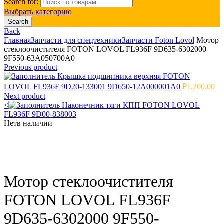
Search for:
Выбрать категорию
Search
Back
Главная
Запчасти для спецтехники
Запчасти Foton Lovol
Мотор
стеклоочистителя FOTON LOVOL FL936F 9D635-6302000
9F550-63A050700A0
Previous product
Крышка подшипника верхняя FOTON
LOVOL FL936F 9D20-133001 9D650-12A000001A0
₽
1,200.00
Next product
<
Наконечник тяги КПП FOTON LOVOL
FL936F 9D00-838003
Нет
в наличии
Click to enlarge
Мотор стеклоочистителя
FOTON LOVOL FL936F
9D635-6302000 9F550-