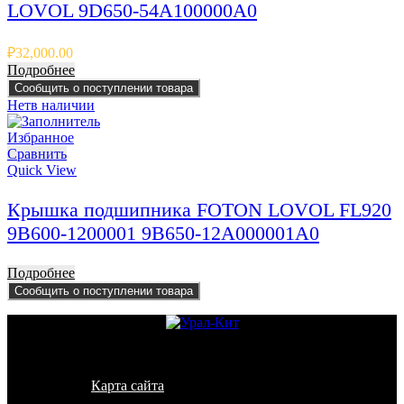
LOVOL 9D650-54A100000A0
₽
32,000.00
Подробнее
Сообщить о поступлении товара
Нет
в наличии
Избранное
Сравнить
Quick View
Крышка подшипника FOTON LOVOL FL920
9B600-1200001 9B650-12A000001A0
Подробнее
Сообщить о поступлении товара
© 2011 - 2026 - УралКит. Запчасти для погрузчиков и
спецтехники
Карта сайта
Информация на сайте носит исключительно