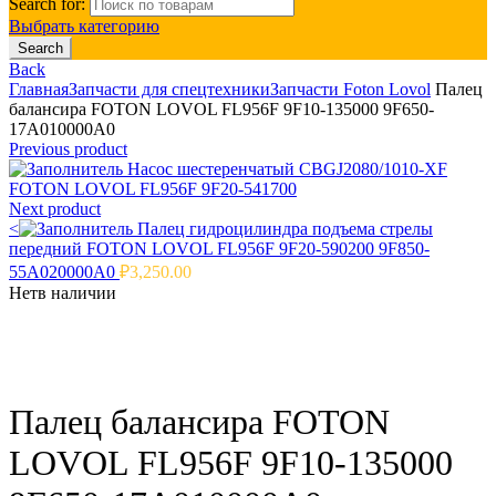
Search for:
Выбрать категорию
Search
Back
Главная
Запчасти для спецтехники
Запчасти Foton Lovol
Палец
балансира FOTON LOVOL FL956F 9F10-135000 9F650-
17A010000A0
Previous product
Насос шестеренчатый CBGJ2080/1010-XF
FOTON LOVOL FL956F 9F20-541700
Next product
<
Палец гидроцилиндра подъема стрелы
передний FOTON LOVOL FL956F 9F20-590200 9F850-
55A020000A0
₽
3,250.00
Нет
в наличии
Click to enlarge
Палец балансира FOTON
LOVOL FL956F 9F10-135000