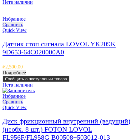
Нет
в наличии
Избранное
Сравнить
Quick View
Датчик стоп сигнала LOVOL YK209K
9D653-64C020000A0
₽
2,500.00
Подробнее
Сообщить о поступлении товара
Нет
в наличии
Избранное
Сравнить
Quick View
Диск фрикционный внутренний (ведущий)
(необх. 8 шт.) FOTON LOVOL
FL956F/FL958G B00508+503012-013