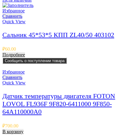
Избранное
Сравнить
Quick View
Сальник 45*53*5 КПП ZL40/50 403102
₽
60.00
Подробнее
Сообщить о поступлении товара
Избранное
Сравнить
Quick View
Датчик температуры двигателя FOTON
LOVOL FL936F 9F820-6411000 9F850-
64A110000A0
₽
700.00
В корзину