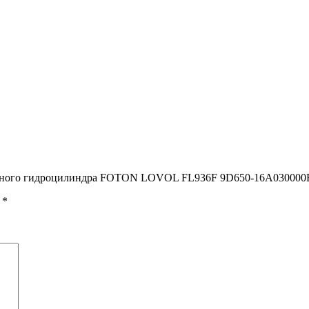
оротного гидроцилиндра FOTON LOVOL FL936F 9D650-16A030000
ы
*