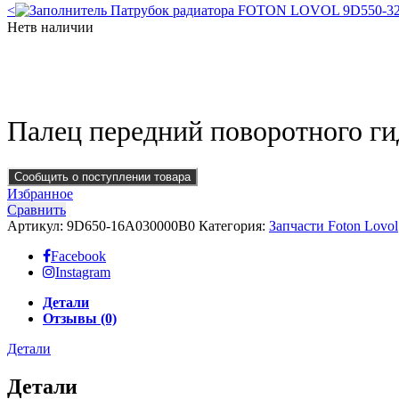
<
Патрубок радиатора FOTON LOVOL 9D550-
Нет
в наличии
Click to enlarge
Палец передний поворотного 
Сообщить о поступлении товара
Избранное
Сравнить
Артикул:
9D650-16A030000B0
Категория:
Запчасти Foton Lovol
Facebook
Instagram
Детали
Отзывы (0)
Детали
Детали