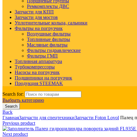
Поршневые группы
Ремкомплекты ДВС
Запчасти для КПП
Запчасти для мостов
Уплотнительные кольца, сальники
Фильтры на погрузчик
Воздушные фильтры
Топливные фильтры
Масляные фильтры
Фильтры гидравлические
Фильтры ГМП
Топливная аппаратура
Турбокомпрессоры
Насосы на погрузчик
Подшипники на погрузчик
Продукция STEEMAK
Search for:
Выбрать категорию
Search
Back
Главная
Запчасти для спецтехники
Запчасти Foton Lovol
Палец п
Previous product
Палец гидроцилиндра поворота задний FL93
Next product