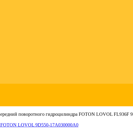
ередний поворотного гидроцилиндра FOTON LOVOL FL936F 
5E FOTON LOVOL 9D550-17A030000A0