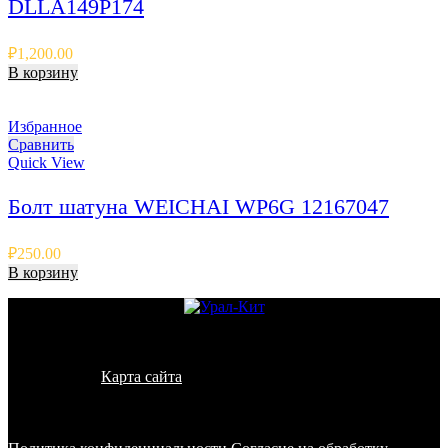
DLLA149P174
₽
1,200.00
В корзину
Избранное
Сравнить
Quick View
Болт шатуна WEICHAI WP6G 12167047
₽
250.00
В корзину
© 2011 - 2026 - УралКит. Запчасти для погрузчиков и
спецтехники
Карта сайта
Информация на сайте носит исключительно
информационный характер и не является публичной офертой,
определяемой положениями ст. 437 ГК РФ