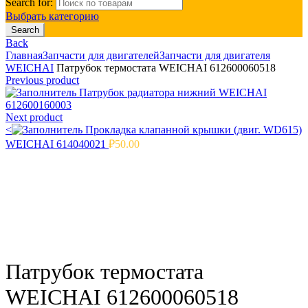
Search for:
Выбрать категорию
Search
Back
Главная
Запчасти для двигателей
Запчасти для двигателя
WEICHAI
Патрубок термостата WEICHAI 612600060518
Previous product
Патрубок радиатора нижний WEICHAI
612600160003
Next product
<
Прокладка клапанной крышки (двиг. WD615)
WEICHAI 614040021
₽
50.00
Click to enlarge
Патрубок термостата
WEICHAI 612600060518