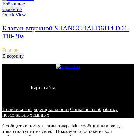
Избранное
Сравнить
Quick View
Клапан впускной SHANGCHAI D6114 D04-
110-30a
₽
850.00
В корзину
© 2011 - 2026 - УралКит. Запчасти для погрузчиков и
спецтехники
Карта сайта
Информация на сайте носит исключительно
информационный характер и не является публичной офертой,
определяемой положениями ст. 437 ГК РФ
Политика конфиденциальности
Согласие на обработку
персональных данных
Сообщить о поступлении товара
Мы сообщим вам, когда
товар поступит на склад. Пожалуйста, оставьте свой