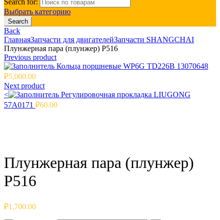
Search for:
Выбрать категорию
Search
Back
Главная
Запчасти для двигателей
Запчасти SHANGCHAI
Плунжерная пара (плунжер) P516
Previous product
Кольца поршневые WP6G TD226B 13070648
₽
5,000.00
Next product
<
Регулировочная прокладка LIUGONG
57A0171
₽
60.00
Click to enlarge
Плунжерная пара (плунжер)
P516
₽
1,700.00