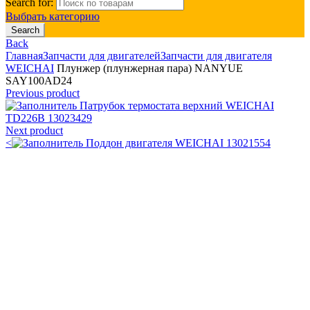
Search for:
Выбрать категорию
Search
Back
Главная
Запчасти для двигателей
Запчасти для двигателя
WEICHAI
Плунжер (плунжерная пара) NANYUE
SAY100AD24
Previous product
Патрубок термостата верхний WEICHAI
TD226B 13023429
Next product
<
Поддон двигателя WEICHAI 13021554
Click to enlarge