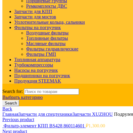
Поршневые группы
Ремкомплекты ДВС
Запчасти для КПП
Запчасти для мостов
Уплотнительные кольца, сальники
Фильтры на погрузчик
Воздушные фильтры
Топливные фильтры
Масляные фильтры
Фильтры гидравлические
Фильтры ГМП
Топливная аппаратура
Турбокомпрессоры
Насосы на погрузчик
Подшипники на погрузчик
Продукция STEEMAK
Search for:
Выбрать категорию
Search
Back
Главная
Запчасти для спецтехники
Запчасти XUZHOU
Подрулев
Previous product
Фильтр-элемент КПП BS428 860114601
₽
1,300.00
Next product