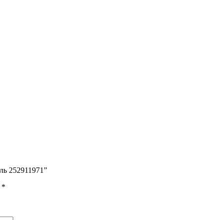
ль 252911971”
ы
*