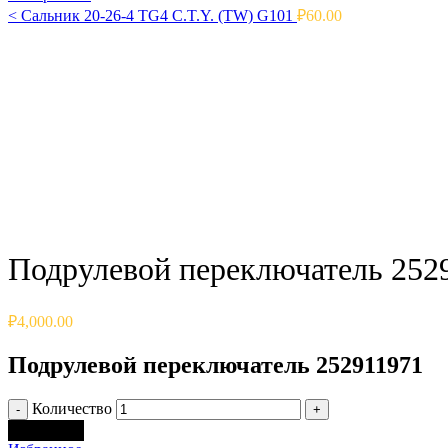
<
Сальник 20-26-4 TG4 C.T.Y. (TW) G101
₽
60.00
Click to enlarge
Подрулевой переключатель 252
₽
4,000.00
Подрулевой переключатель 252911971
Количество
В корзину