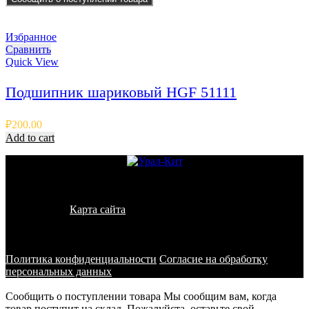
Избранное
Сравнить
Quick View
Подшипник шариковый HGF 51111
₽
200.00
Add to cart
© 2011 - 2026 - УралКит. Запчасти для погрузчиков и
спецтехники
Карта сайта
Информация на сайте носит исключительно
информационный характер и не является публичной офертой,
определяемой положениями ст. 437 ГК РФ
Политика конфиденциальности
Согласие на обработку
персональных данных
Сообщить о поступлении товара
Мы сообщим вам, когда
товар поступит на склад. Пожалуйста, оставьте свой