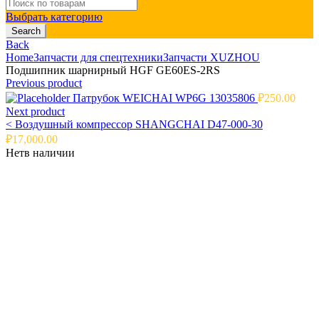
Search
for:
Выбрать категорию
Search
Back
Home
Запчасти для спецтехники
Запчасти XUZHOU
Подшипник шарнирный HGF GE60ES-2RS
Previous product
Патрубок WEICHAI WP6G 13035806
₽
250.00
Next product
<
Воздушный компрессор SHANGCHAI D47-000-30
₽
17,000.00
Нет
в наличии