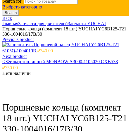
Search for:
Выбрать категорию
Search
Back
Главная
Запчасти для двигателей
Запчасти YUCHAI
Поршневые кольца (комплект 18 шт.) YUCHAI YC6B125-T21
330-1004016/17B/30
Previous product
Поршневой палец YUCHAI YC6B125-T21
6105Q-1004019B
₽
340.00
Next product
<
Фильтр топливный MONBOW A3000-1105020 CXB538
₽
750.00
Нет
в наличии
Click to enlarge
Поршневые кольца (комплект
18 шт.) YUCHAI YC6B125-T21
330-1004016/17B/30