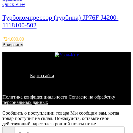
Quick View
Турбокомпрессор (турбина) JP76F J4200-
1118100-502
₽
24,000.00
В корзину
© 2011 - 2026 - УралКит. Запчасти для погрузчиков и
спецтехники
Карта сайта
Информация на сайте носит исключительно
информационный характер и не является публичной офертой,
определяемой положениями ст. 437 ГК РФ
Политика конфиденциальности
Согласие на обработку
персональных данных
Сообщить о поступлении товара
Мы сообщим вам, когда
товар поступит на склад. Пожалуйста, оставьте свой
действующий адрес электронной почты ниже.