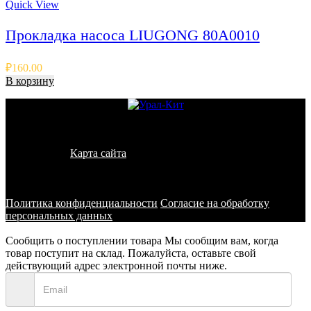
Quick View
Прокладка насоса LIUGONG 80A0010
₽
160.00
В корзину
© 2011 - 2026 - УралКит. Запчасти для погрузчиков и
спецтехники
Карта сайта
Информация на сайте носит исключительно
информационный характер и не является публичной офертой,
определяемой положениями ст. 437 ГК РФ
Политика конфиденциальности
Согласие на обработку
персональных данных
Сообщить о поступлении товара
Мы сообщим вам, когда
товар поступит на склад. Пожалуйста, оставьте свой
действующий адрес электронной почты ниже.