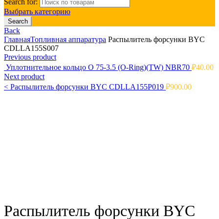
Search for:
Выбрать категорию
Search
Back
Главная
Топливная аппаратура
Распылитель форсунки BYC
CDLLA155S007
Previous product
Уплотнительное кольцо O 75-3.5 (O-Ring)(TW) NBR70
₽
40.00
Next product
<
Распылитель форсунки BYC CDLLA155P019
₽
900.00
Click to enlarge
Распылитель форсунки BYC