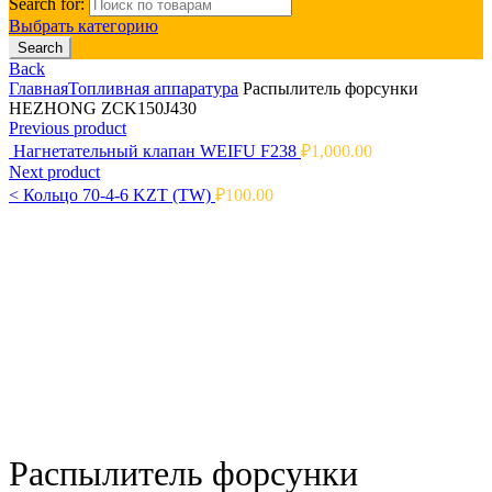
Search for:
Выбрать категорию
Search
Back
Главная
Топливная аппаратура
Распылитель форсунки
HEZHONG ZCK150J430
Previous product
Нагнетательный клапан WEIFU F238
₽
1,000.00
Next product
<
Кольцо 70-4-6 KZT (TW)
₽
100.00
Click to enlarge
Распылитель форсунки