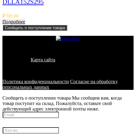
DLLA152S295
₽
700.00
Подробнее
Сообщить о поступлении товара
© 2011 - 2026 - УралКит. Запчасти для погрузчиков и
спецтехники
Карта сайта
Информация на сайте носит исключительно
информационный характер и не является публичной офертой,
определяемой положениями ст. 437 ГК РФ
Политика конфиденциальности
Согласие на обработку
персональных данных
Сообщить о поступлении товара
Мы сообщим вам, когда
товар поступит на склад. Пожалуйста, оставьте свой
действующий адрес электронной почты ниже.