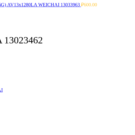
WP6G) AV13x1280LA WEICHAI 13033963
₽
600.00
 13023462
AI