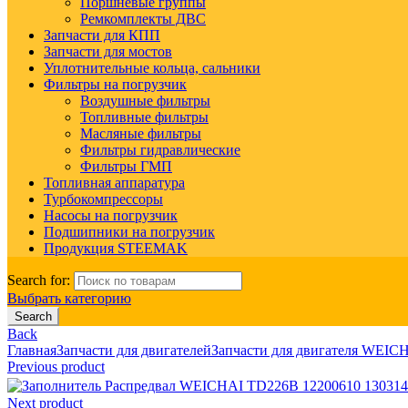
Поршневые группы
Ремкомплекты ДВС
Запчасти для КПП
Запчасти для мостов
Уплотнительные кольца, сальники
Фильтры на погрузчик
Воздушные фильтры
Топливные фильтры
Масляные фильтры
Фильтры гидравлические
Фильтры ГМП
Топливная аппаратура
Турбокомпрессоры
Насосы на погрузчик
Подшипники на погрузчик
Продукция STEEMAK
Search for:
Выбрать категорию
Search
Back
Главная
Запчасти для двигателей
Запчасти для двигателя WEIC
Previous product
Распредвал WEICHAI TD226B 12200610 13031
Next product