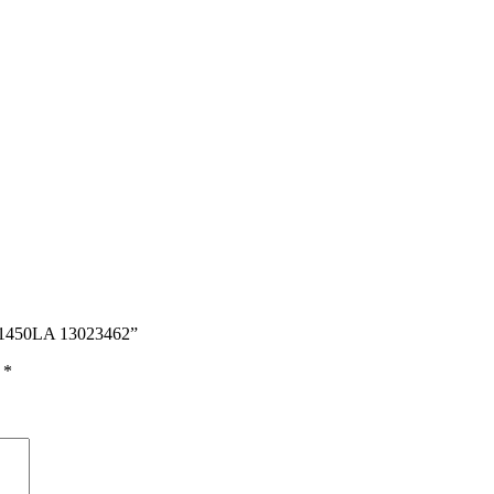
x1450LA 13023462”
ы
*