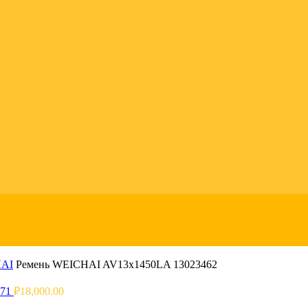
HAI
Ремень WEICHAI AV13x1450LA 13023462
471
₽
18,000.00