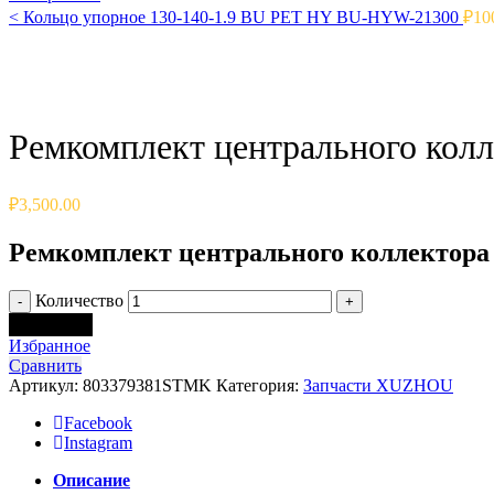
<
Кольцо упорное 130-140-1.9 BU PET HY BU-HYW-21300
₽
10
Click to enlarge
Ремкомплект центрального колл
₽
3,500.00
Ремкомплект центрального коллектора 
Количество
В корзину
Избранное
Сравнить
Артикул:
803379381STMK
Категория:
Запчасти XUZHOU
Facebook
Instagram
Описание