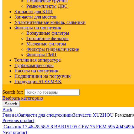
Поршневые группы
Ремкомплекты ДВС
Запчасти для КПП
Запчасти для мостов
Уплотнительные кольца, сальники
Фильтры на погрузчик
Воздушные фильтры
Топливные фильтры
Масляные фильтры
Фильтры гидравлические
Фильтры ГМП
Топливная аппаратура
Турбокомпрессоры
Насосы на погрузчик
Подшипники на погрузчик
Продукция STEEMAK
Search for:
Выбрать категорию
Search
Back
Главная
Запчасти для спецтехники
Запчасти XUZHOU
Ремкомпл
Previous product
Сальник 17.46-28.58-5.8 BAB1SL05 CFW 75 FKM 595 494349
Next product