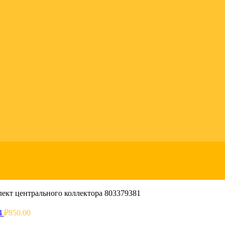
ект центрального коллектора 803379381
94
₽
850.00