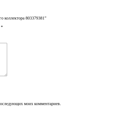
го коллектора 803379381”
ы
*
я последующих моих комментариев.