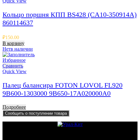
Quick View
Кольцо поршня КПП BS428 (CA10-350914A)
860114637
₽
150.00
В корзину
Нет
в наличии
Избранное
Сравнить
Quick View
Палец балансира FOTON LOVOL FL920
9B600-1303000 9B650-17A020000A0
Подробнее
Сообщить о поступлении товара