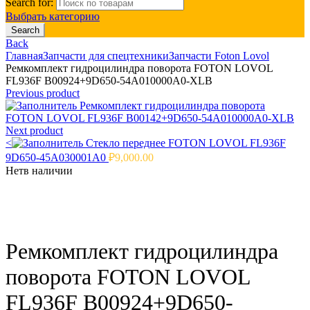
Search for:
Выбрать категорию
Search
Back
Главная
Запчасти для спецтехники
Запчасти Foton Lovol
Ремкомплект гидроцилиндра поворота FOTON LOVOL
FL936F B00924+9D650-54A010000A0-XLB
Previous product
Ремкомплект гидроцилиндра поворота
FOTON LOVOL FL936F B00142+9D650-54A010000A0-XLB
Next product
<
Стекло переднее FOTON LOVOL FL936F
9D650-45A030001A0
₽
9,000.00
Нет
в наличии
Click to enlarge
Ремкомплект гидроцилиндра
поворота FOTON LOVOL
FL936F B00924+9D650-