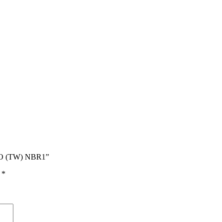
TTO (TW) NBR1”
ы
*