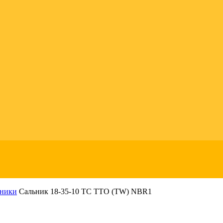
ьники
Сальник 18-35-10 TC TTO (TW) NBR1