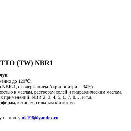
C TTO (TW) NBR1
чук.
менно до 120℃).
я NBR-1, с содержанием Акринонитрила 34%).
стью к маслам, растворам солей и гидравлическим маслам.
 применений: NBR-2,-3,-4,-5,-6,-7,-8,… и т.д.
 эфирам, кетонам, сильным кислотам.
.
у на почту
uk196@yandex.ru