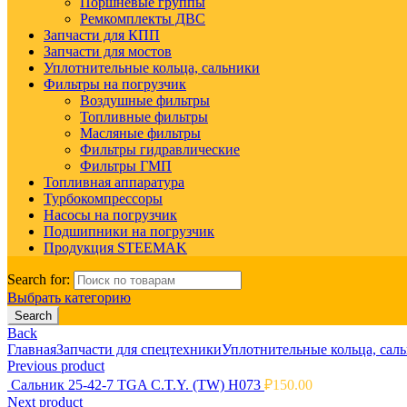
Поршневые группы
Ремкомплекты ДВС
Запчасти для КПП
Запчасти для мостов
Уплотнительные кольца, сальники
Фильтры на погрузчик
Воздушные фильтры
Топливные фильтры
Масляные фильтры
Фильтры гидравлические
Фильтры ГМП
Топливная аппаратура
Турбокомпрессоры
Насосы на погрузчик
Подшипники на погрузчик
Продукция STEEMAK
Search for:
Выбрать категорию
Search
Back
Главная
Запчасти для спецтехники
Уплотнительные кольца, сал
Previous product
Сальник 25-42-7 TGA C.T.Y. (TW) H073
₽
150.00
Next product