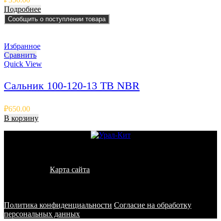
Подробнее
Сообщить о поступлении товара
Избранное
Сравнить
Quick View
Сальник 100-120-13 TB NBR
₽
650.00
В корзину
© 2011 - 2026 - УралКит. Запчасти для погрузчиков и
спецтехники
Карта сайта
Информация на сайте носит исключительно
информационный характер и не является публичной офертой,
определяемой положениями ст. 437 ГК РФ
Политика конфиденциальности
Согласие на обработку
персональных данных