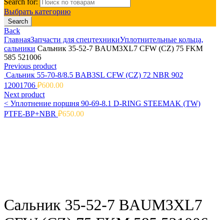
Search for:
Выбрать категорию
Search
Back
Главная
Запчасти для спецтехники
Уплотнительные кольца,
сальники
Сальник 35-52-7 BAUM3XL7 CFW (CZ) 75 FKM
585 521006
Previous product
Сальник 55-70-8/8.5 BAB3SL CFW (CZ) 72 NBR 902
12001706
₽
600.00
Next product
<
Уплотнение поршня 90-69-8.1 D-RING STEEMAK (TW)
PTFE-BP+NBR
₽
650.00
Click to enlarge
Сальник 35-52-7 BAUM3XL7