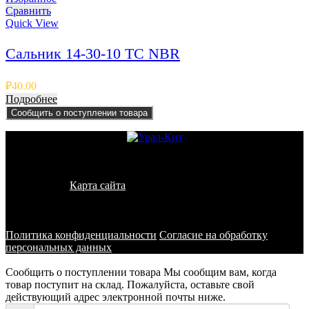
Сравнить
Quick View
Сальник 14-30-10 TC NBR
₽
40.00
Подробнее
Сообщить о поступлении товара
© 2011 - 2026 - УралКит. Запчасти для погрузчиков и
спецтехники
Карта сайта
Информация на сайте носит исключительно
информационный характер и не является публичной офертой,
определяемой положениями ст. 437 ГК РФ
Политика конфиденциальности
Согласие на обработку
персональных данных
Сообщить о поступлении товара
Мы сообщим вам, когда
товар поступит на склад. Пожалуйста, оставьте свой
действующий адрес электронной почты ниже.