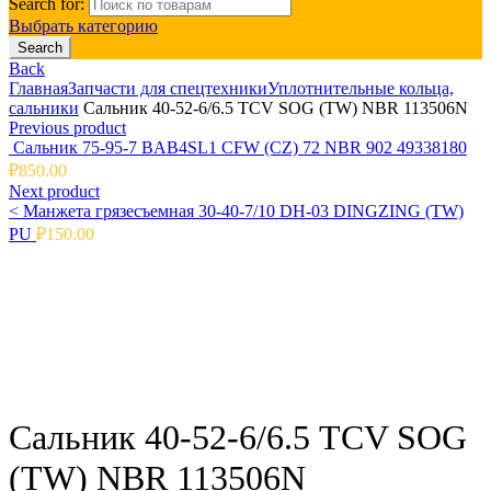
Search for:
Выбрать категорию
Search
Back
Главная
Запчасти для спецтехники
Уплотнительные кольца,
сальники
Сальник 40-52-6/6.5 TCV SOG (TW) NBR 113506N
Previous product
Сальник 75-95-7 BAB4SL1 CFW (CZ) 72 NBR 902 49338180
₽
850.00
Next product
<
Манжета грязесъемная 30-40-7/10 DH-03 DINGZING (TW)
PU
₽
150.00
Click to enlarge
Сальник 40-52-6/6.5 TCV SOG
(TW) NBR 113506N