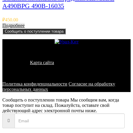
A490BPG 490B-16035
₽
450.00
Подробнее
Сообщить о поступлении товара
© 2011 - 2026 - УралКит. Запчасти для погрузчиков и
спецтехники
Карта сайта
Информация на сайте носит исключительно
информационный характер и не является публичной офертой,
определяемой положениями ст. 437 ГК РФ
Политика конфиденциальности
Согласие на обработку
персональных данных
Сообщить о поступлении товара
Мы сообщим вам, когда
товар поступит на склад. Пожалуйста, оставьте свой
действующий адрес электронной почты ниже.