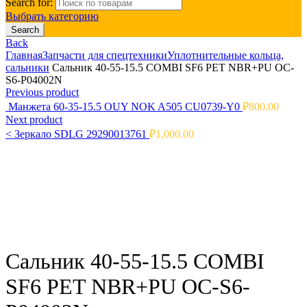
Search for:
Выбрать категорию
Search
Back
Главная
Запчасти для спецтехники
Уплотнительные кольца,
сальники
Сальник 40-55-15.5 COMBI SF6 PET NBR+PU OC-
S6-P04002N
Previous product
Манжета 60-35-15.5 OUY NOK A505 CU0739-Y0
₽
800.00
Next product
<
Зеркало SDLG 29290013761
₽
1,000.00
Click to enlarge
Сальник 40-55-15.5 COMBI
SF6 PET NBR+PU OC-S6-