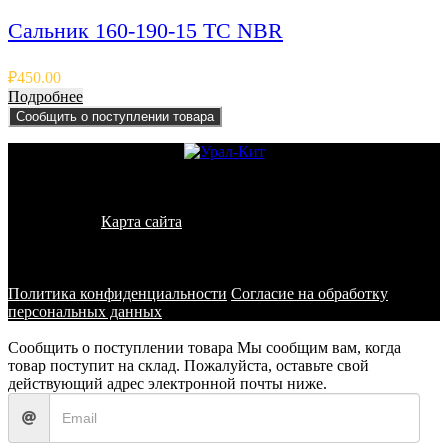
Сальник 160-190-15 TC NBR
₽
450.00
Подробнее
Сообщить о поступлении товара
© 2011 - 2026 - УралКит. Запчасти для погрузчиков и
спецтехники
Карта сайта
Информация на сайте носит исключительно
информационный характер и не является публичной офертой,
определяемой положениями ст. 437 ГК РФ
Политика конфиденциальности
Согласие на обработку
персональных данных
Сообщить о поступлении товара
Мы сообщим вам, когда
товар поступит на склад. Пожалуйста, оставьте свой
действующий адрес электронной почты ниже.