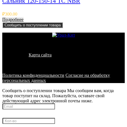
Сальник 120-150-14 TC NBR
₽
300.00
Подробнее
Сообщить о поступлении товара
© 2011 - 2026 - УралКит. Запчасти для погрузчиков и
спецтехники
Карта сайта
Информация на сайте носит исключительно
информационный характер и не является публичной офертой,
определяемой положениями ст. 437 ГК РФ
Политика конфиденциальности
Согласие на обработку
персональных данных
Сообщить о поступлении товара
Мы сообщим вам, когда
товар поступит на склад. Пожалуйста, оставьте свой
действующий адрес электронной почты ниже.