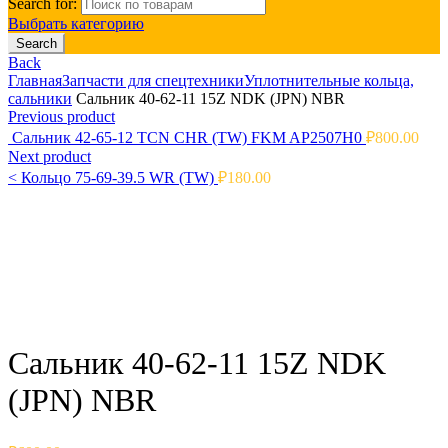
Search for:
Выбрать категорию
Search
Back
Главная
Запчасти для спецтехники
Уплотнительные кольца,
сальники
Сальник 40-62-11 15Z NDK (JPN) NBR
Previous product
Сальник 42-65-12 TCN CHR (TW) FKM AP2507H0
₽
800.00
Next product
<
Кольцо 75-69-39.5 WR (TW)
₽
180.00
Click to enlarge
Сальник 40-62-11 15Z NDK
(JPN) NBR