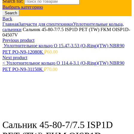
Search for:
Выбрать категорию
Search
Back
Главная
Запчасти для спецтехники
Уплотнительные кольца,
сальники
Сальник 45-80-7/7.5 ISP1D PET (TW) FKM OISP1D-
04507V
Previous product
Уплотнительное кольцо O 15.47-3.53 (O-Ring)(TW) NBR90
PET PO-N9-12080K
₽
60.00
Next product
<
Уплотнительное кольцо O 114.4-3.1 (O-Ring)(TW) NBR90
PET PO-N9-31150K
₽
70.00
Click to enlarge
Сальник 45-80-7/7.5 ISP1D