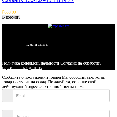
₽
650.00
В корзину
© 2011 - 2026 - УралКит. Запчасти для погрузчиков и
спецтехники
Карта сайта
Информация на сайте носит исключительно
информационный характер и не является публичной офертой,
определяемой положениями ст. 437 ГК РФ
Политика конфиденциальности
Согласие на обработку
персональных данных
Сообщить о поступлении товара
Мы сообщим вам, когда
товар поступит на склад. Пожалуйста, оставьте свой
действующий адрес электронной почты ниже.