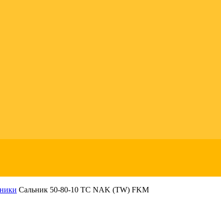
ьники
Сальник 50-80-10 TC NAK (TW) FKM