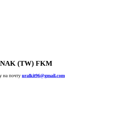
TC NAK (TW) FKM
у на почту
uralkit96@gmail.com