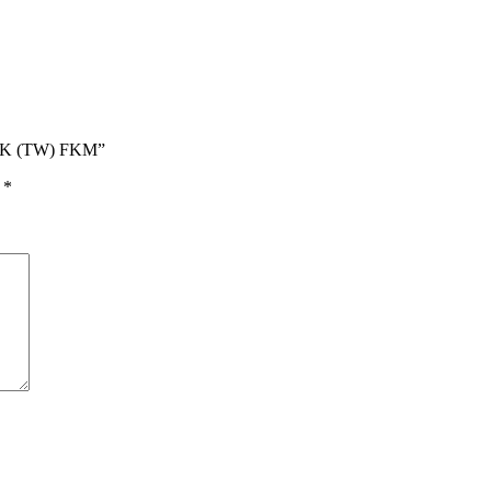
NAK (TW) FKM”
ы
*