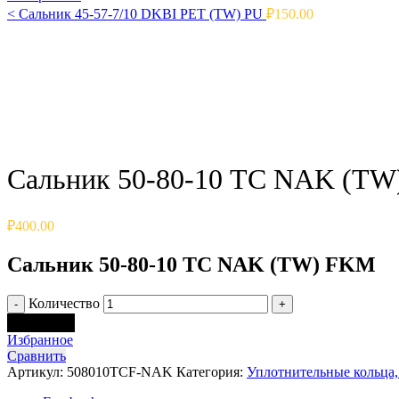
<
Сальник 45-57-7/10 DKBI PET (TW) PU
₽
150.00
Click to enlarge
Сальник 50-80-10 TC NAK (T
₽
400.00
Сальник 50-80-10 TC NAK (TW) FKM
Количество
В корзину
Избранное
Сравнить
Артикул:
508010TCF-NAK
Категория:
Уплотнительные кольца,