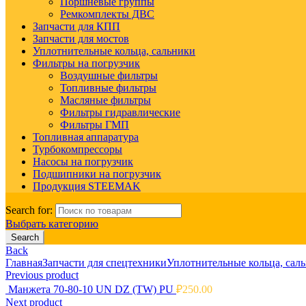
Поршневые группы
Ремкомплекты ДВС
Запчасти для КПП
Запчасти для мостов
Уплотнительные кольца, сальники
Фильтры на погрузчик
Воздушные фильтры
Топливные фильтры
Масляные фильтры
Фильтры гидравлические
Фильтры ГМП
Топливная аппаратура
Турбокомпрессоры
Насосы на погрузчик
Подшипники на погрузчик
Продукция STEEMAK
Search for:
Выбрать категорию
Search
Back
Главная
Запчасти для спецтехники
Уплотнительные кольца, сал
Previous product
Манжета 70-80-10 UN DZ (TW) PU
₽
250.00
Next product