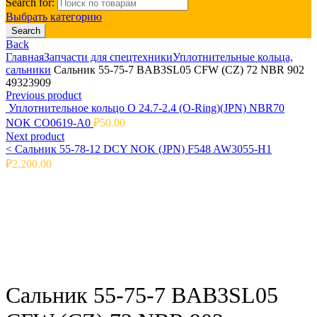
Search for:
Выбрать категорию
Search
Back
Главная
Запчасти для спецтехники
Уплотнительные кольца,
сальники
Сальник 55-75-7 BAB3SL05 CFW (CZ) 72 NBR 902
49323909
Previous product
Уплотнительное кольцо O 24.7-2.4 (O-Ring)(JPN) NBR70
NOK CO0619-A0
₽
50.00
Next product
<
Сальник 55-78-12 DCY NOK (JPN) F548 AW3055-H1
₽
2,200.00
Click to enlarge
Сальник 55-75-7 BAB3SL05