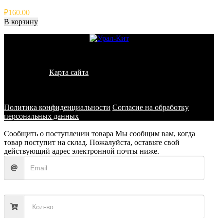
₽
160.00
В корзину
© 2011 - 2026 - УралКит. Запчасти для погрузчиков и
спецтехники
Карта сайта
Информация на сайте носит исключительно
информационный характер и не является публичной офертой,
определяемой положениями ст. 437 ГК РФ
Политика конфиденциальности
Согласие на обработку
персональных данных
Сообщить о поступлении товара
Мы сообщим вам, когда
товар поступит на склад. Пожалуйста, оставьте свой
действующий адрес электронной почты ниже.