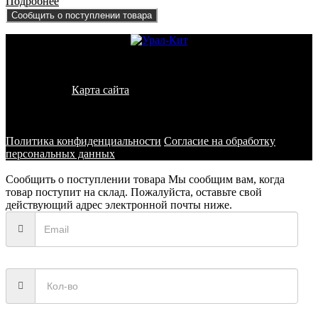
Подробнее
Сообщить о поступлении товара
© 2011 - 2026 - УралКит. Запчасти для погрузчиков и
спецтехники
Карта сайта
Информация на сайте носит исключительно
информационный характер и не является публичной офертой,
определяемой положениями ст. 437 ГК РФ
Политика конфиденциальности
Согласие на обработку
персональных данных
Сообщить о поступлении товара
Мы сообщим вам, когда
товар поступит на склад. Пожалуйста, оставьте свой
действующий адрес электронной почты ниже.