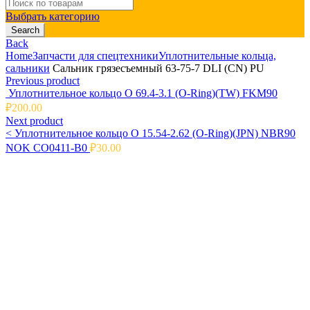
Search
for:
Выбрать категорию
Search
Back
Home
Запчасти для спецтехники
Уплотнительные кольца,
сальники
Сальник грязесъемный 63-75-7 DLI (CN) PU
Previous product
Уплотнительное кольцо O 69.4-3.1 (O-Ring)(TW) FKM90
₽
200.00
Next product
<
Уплотнительное кольцо O 15.54-2.62 (O-Ring)(JPN) NBR90
NOK CO0411-B0
₽
30.00