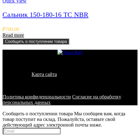
Quick View
Сальник 150-180-16 TC NBR
₽
700.00
Read more
Сообщить о поступлении товара
© 2011 - 2026 - УралКит. Запчасти для погрузчиков и
спецтехники
Карта сайта
Информация на сайте носит исключительно
информационный характер и не является публичной офертой,
определяемой положениями ст. 437 ГК РФ
Политика конфиденциальности
Согласие на обработку
персональных данных
Сообщить о поступлении товара
Мы сообщим вам, когда
товар поступит на склад. Пожалуйста, оставьте свой
действующий адрес электронной почты ниже.