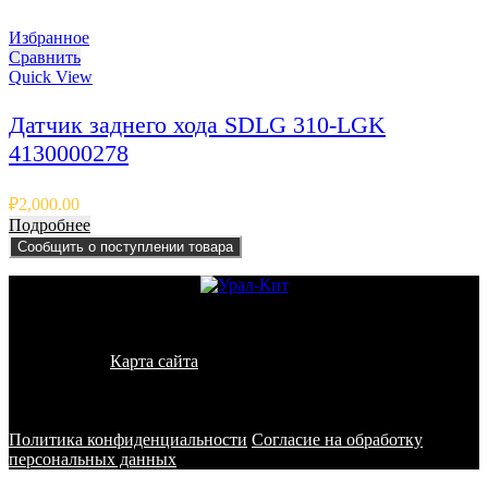
Избранное
Сравнить
Quick View
Датчик заднего хода SDLG 310-LGK
4130000278
₽
2,000.00
Подробнее
Сообщить о поступлении товара
© 2011 - 2026 - УралКит. Запчасти для погрузчиков и
спецтехники
Карта сайта
Информация на сайте носит исключительно
информационный характер и не является публичной офертой,
определяемой положениями ст. 437 ГК РФ
Политика конфиденциальности
Согласие на обработку
персональных данных