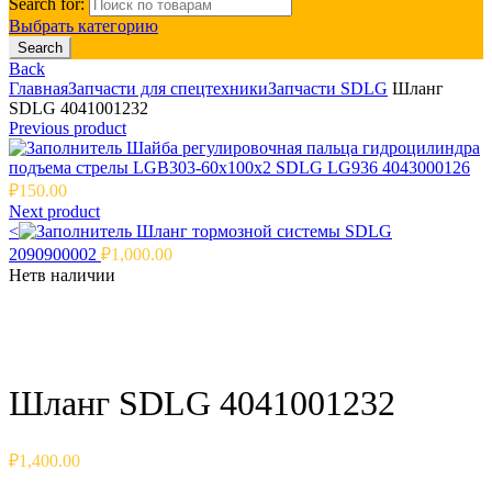
Search for:
Выбрать категорию
Search
Back
Главная
Запчасти для спецтехники
Запчасти SDLG
Шланг
SDLG 4041001232
Previous product
Шайба регулировочная пальца гидроцилиндра
подъема стрелы LGB303-60х100х2 SDLG LG936 4043000126
₽
150.00
Next product
<
Шланг тормозной системы SDLG
2090900002
₽
1,000.00
Нет
в наличии
Click to enlarge
Шланг SDLG 4041001232
₽
1,400.00