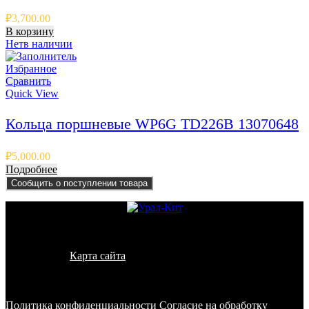
₽
3,700.00
В корзину
Нет
в наличии
Избранное
Сравнить
Quick View
Кольца поршневые WP6G TD226B 13070648
₽
5,000.00
Подробнее
Сообщить о поступлении товара
© 2011 - 2026 - УралКит. Запчасти для погрузчиков и
спецтехники
Карта сайта
Информация на сайте носит исключительно
информационный характер и не является публичной офертой,
определяемой положениями ст. 437 ГК РФ
Политика конфиденциальности
Согласие на обработку