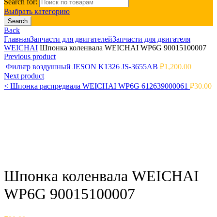
Search for:
Выбрать категорию
Search
Back
Главная
Запчасти для двигателей
Запчасти для двигателя
WEICHAI
Шпонка коленвала WEICHAI WP6G 90015100007
Previous product
Фильтр воздушный JESON K1326 JS-3655AB
₽
1,200.00
Next product
<
Шпонка распредвала WEICHAI WP6G 612639000061
₽
30.00
Click to enlarge
Шпонка коленвала WEICHAI
WP6G 90015100007